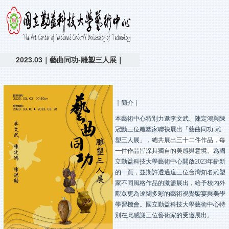
2023.03｜藝曲同功-雕塑三人展｜
｜簡介｜
本藝術中心特別力邀李文武、陳定鴻與陳
冠勳三位雕塑家聯袂展出「藝曲同功
-
雕
塑三人展」，
總共展出三十二件作品，每
一件作品皆深具獨自的美感與意境。
為國
立勤益科技大學藝術中心開啟
2023
年嶄新
的一頁，並期許透過這三位台灣知名雕塑
家不同風格作品的激盪展出，給予校內外
觀眾更為遼闊多彩的藝術視覺饗宴與美學
學習機會。
國立勤益科技大學藝術中心特
別在此感謝三位藝術家的受邀展出。